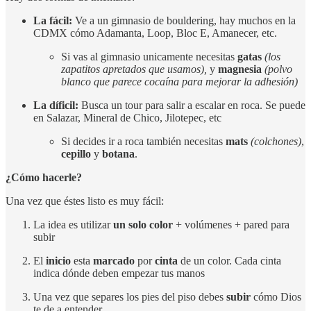
La fácil:
Ve a un gimnasio de bouldering, hay muchos en la
CDMX cómo Adamanta, Loop, Bloc E, Amanecer, etc.
Si vas al gimnasio unicamente necesitas
gatas
(los
zapatitos apretados que usamos),
y
magnesia
(polvo
blanco que parece cocaína para mejorar la adhesión)
La díficil:
Busca un tour para salir a escalar en roca. Se puede
en Salazar, Mineral de Chico, Jilotepec, etc
Si decides ir a roca también necesitas
mats
(colchones)
,
cepillo
y
botana
.
¿Cómo hacerle?
Una vez que éstes listo es muy fácil:
La idea es utilizar
un solo color
+ volúmenes + pared para
subir
El
inicio
esta
marcado
por
cinta
de un color. Cada cinta
indica dónde deben empezar tus manos
Una vez que separes los pies del piso debes
subir
cómo Dios
te de a entender