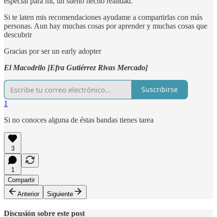
especial para mí, un sueño hecho realidad.
Si te laten mis recomendaciones ayudame a compartirlas con más
personas. Aun hay muchas cosas por aprender y muchas cosas que
descubrir
Gracias por ser un early adopter
El Macodrilo [Efra Gutiérrez Rivas Mercado]
Suscribirse
1
Si no conoces alguna de éstas bandas tienes tarea
3
1
Compartir
Anterior
Siguiente
Discusión sobre este post